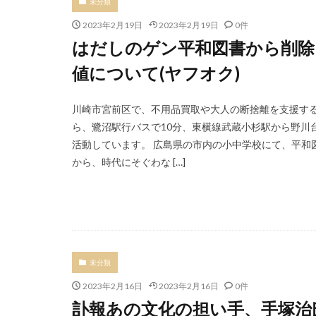
未分類
2023年2月19日
2023年2月19日
0件
はだしのゲン平和図書から削除
値について(ヤフオク)
川崎市宮前区で、不用品買取や大人の断捨離を支援する
ら、鷺沼駅行バスで10分、東横線武蔵小杉駅から野川
活動しています。 広島県の市内の小中学校にて、平和
から、時代にそぐわな […]
未分類
2023年2月16日
2023年2月16日
0件
訃報あの文化の担い手、手塚治