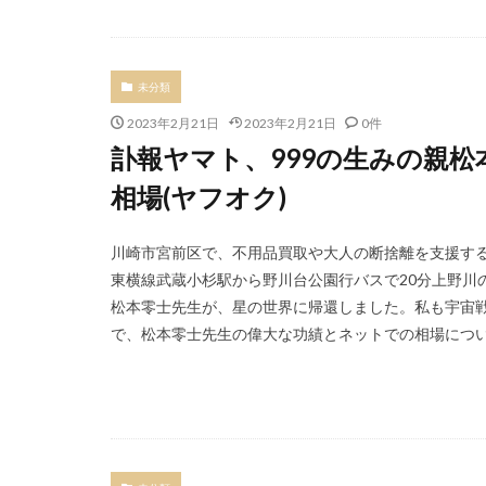
未分類
2023年2月21日
2023年2月21日
0件
訃報ヤマト、999の生みの親
相場(ヤフオク)
川崎市宮前区で、不用品買取や大人の断捨離を支援する
東横線武蔵小杉駅から野川台公園行バスで20分上野川
松本零士先生が、星の世界に帰還しました。私も宇宙
で、松本零士先生の偉大な功績とネットでの相場について