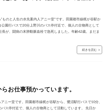
”ものと人生の水先案内人アニー堂”です。田園都市線梶が谷駅か
台公園行バスで20分上野川のバス停付近で、個人の古物商として
治社長が、闘病の末肺動脈血栓で急死しました。年齢62歳。まだま
続きを読む
日からお仕事預かっています。
アニー堂です。田園都市線梶が谷駅から、鷺沼駅行バスで10分、
のバス停付近で、個人の古物商として活動しています。 先日か