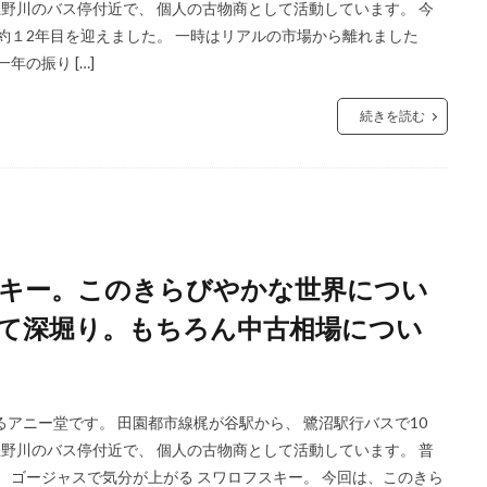
分上野川のバス停付近で、 個人の古物商として活動しています。 今
約１2年目を迎えました。 一時はリアルの市場から離れました
年の振り […]
続きを読む
キー。このきらびやかな世界につい
て深堀り。もちろん中古相場につい
アニー堂です。 田園都市線梶が谷駅から、 鷺沼駅行バスで10
分上野川のバス停付近で、 個人の古物商として活動しています。 普
 ゴージャスで気分が上がる スワロフスキー。 今回は、このきら