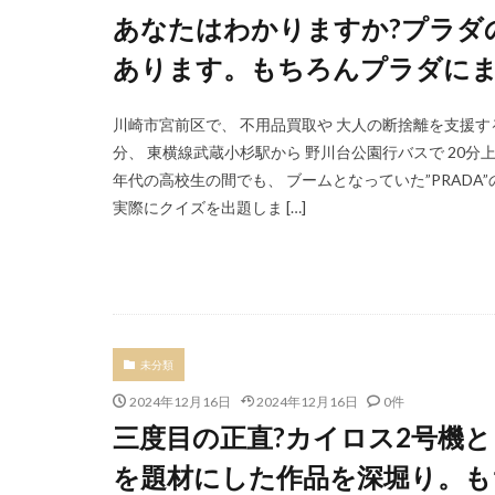
あなたはわかりますか?プラダ
あります。もちろんプラダに
川崎市宮前区で、 不用品買取や 大人の断捨離を支援す
分、 東横線武蔵小杉駅から 野川台公園行バスで 20分
年代の高校生の間でも、 ブームとなっていた”PRADA
実際にクイズを出題しま […]
未分類
2024年12月16日
2024年12月16日
0件
三度目の正直?カイロス2号機
を題材にした作品を深堀り。も