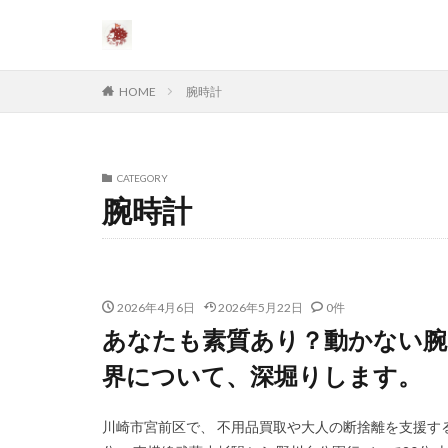
HOME
腕時計
CATEGORY
腕時計
2026年4月6日
2026年5月22日
0件
あなたも素質あり？動かない腕
界について、深堀りします。
川崎市宮前区で、 不用品買取や大人の断捨離を支援する