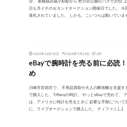
分、 東横線武蔵小杉駅から 野川台公園行バスで20分
日も月イチのセカンドオークション開催日でした。 今
落札されていました。 しかも、こいつらは動いていません
2025年10月13日
2026年7月24日
0件
eBayで腕時計を売る前に必読
め
川崎市宮前区で、 不用品買取や大人の断捨離を支援す
で購入した、Tiffanyの時計。 やっとeBayで売れて
は、アメリカに時計を売るときに 必要な手順について深
に、ライブオークションで購入した、 ティファニ […]