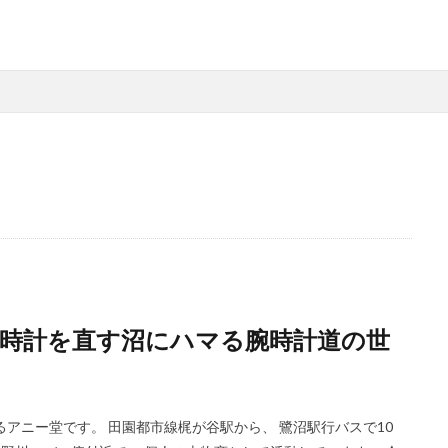
時計を直す沼にハマる腕時計道の世
アニー堂です。 田園都市線梶が谷駅から、 鷺沼駅行バスで10