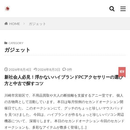
HOME
ガジェット
CATEGORY
ガジェット
2026年8月4日
2026年8月3日
0件
新社会人必見！浮かないハイブランドPCアクセサリーの選び
方と中古で探すコツ
川崎市宮前区で、不用品買取や大人の断捨離を支援するアニー堂です。 個人
の古物商として活動しています。 本日は毎月恒例のセカンドオークション開
催日でした。 このオークションにて、グッチのちょっと珍しいマウスパッド
を 見つけました。 今回は、ハイブランドが作るちょっと珍しいパソコン周辺
機器について、 深堀りします。 本日のセカンドオークション 今回のセカンド
オークションも、多彩なアイテムが数多く登場し […]