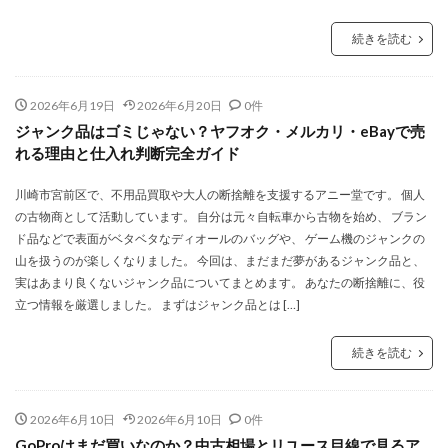
続きを読む
2026年6月19日
2026年6月20日
0件
ジャンク品はゴミじゃない？ヤフオク・メルカリ・eBayで売
れる理由と仕入れ判断完全ガイド
川崎市宮前区で、不用品買取や大人の断捨離を支援するアニー堂です。 個人
の古物商として活動しています。 自分は元々自転車から古物を始め、 ブラン
ド品などで表面がベタベタなディオールのバッグや、 ゲーム機のジャンクの
山を扱うのが楽しくなりました。 今回は、まだまだ夢があるジャンク品と、
実はあまり良くないジャンク品についてまとめます。 あなたの断捨離に、役
立つ情報を厳選しました。 まずはジャンク品とは […]
続きを読む
2026年6月10日
2026年6月10日
0件
GoProはまだ買いなのか？中古相場とリユース目線で見るア