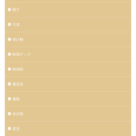
帽子
弓道
掛け軸
映画グッズ
映画館
書道具
書類
未分類
柔道