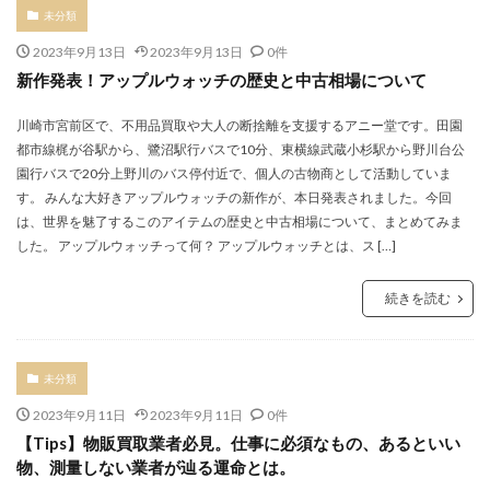
未分類
2023年9月13日
2023年9月13日
0件
新作発表！アップルウォッチの歴史と中古相場について
川崎市宮前区で、不用品買取や大人の断捨離を支援するアニー堂です。田園
都市線梶が谷駅から、鷺沼駅行バスで10分、東横線武蔵小杉駅から野川台公
園行バスで20分上野川のバス停付近で、個人の古物商として活動していま
す。 みんな大好きアップルウォッチの新作が、本日発表されました。今回
は、世界を魅了するこのアイテムの歴史と中古相場について、まとめてみま
した。 アップルウォッチって何？ アップルウォッチとは、ス […]
続きを読む
未分類
2023年9月11日
2023年9月11日
0件
【Tips】物販買取業者必見。仕事に必須なもの、あるといい
物、測量しない業者が辿る運命とは。