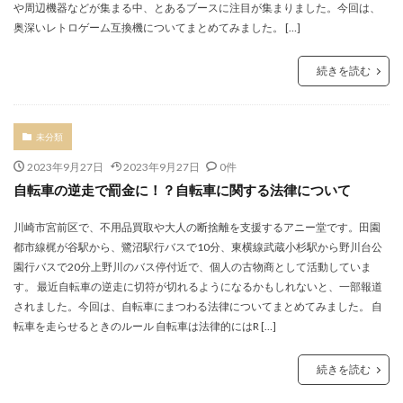
や周辺機器などが集まる中、とあるブースに注目が集まりました。今回は、
奥深いレトロゲーム互換機についてまとめてみました。 […]
続きを読む
未分類
2023年9月27日
2023年9月27日
0件
自転車の逆走で罰金に！？自転車に関する法律について
川崎市宮前区で、不用品買取や大人の断捨離を支援するアニー堂です。田園
都市線梶が谷駅から、鷺沼駅行バスで10分、東横線武蔵小杉駅から野川台公
園行バスで20分上野川のバス停付近で、個人の古物商として活動していま
す。 最近自転車の逆走に切符が切れるようになるかもしれないと、一部報道
されました。今回は、自転車にまつわる法律についてまとめてみました。 自
転車を走らせるときのルール 自転車は法律的にはR […]
続きを読む