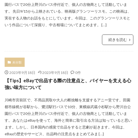
園行バスで20分上野川のバス停付近で、個人の古物商として活動していま
す。 先日9/15から上映されている、映画版グランツーリスモ。この映画は、
実在する人物のお話をもとにしています。今回は、このグランツーリスモと
いう作品について深掘り、中古相場についてまとめます。 […]
続きを読む
未分類
2023年9月18日
2023年9月18日
0件
【Tips】eBayで出品する際の注意点と、バイヤーを支える心
強い味方について
川崎市宮前区で、不用品買取や大人の断捨離を支援するアニー堂です。田園
都市線梶が谷駅から、鷺沼駅行バスで10分、東横線武蔵小杉駅から野川台公
園行バスで20分上野川のバス停付近で、個人の古物商として活動していま
す。 あなたはeBayを使って、海外と簡単に取引出る方法は知っていると思い
ます。しかし、日本国内の感覚で出品をすると悲劇が起きます。今回は、
eBayの歴史やサービス、出品時の注意点をまとめてみま […]