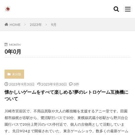
HOME
2023年
9月
MONTH
0年0月
未分類
2023年9月30日
2023年9月30日
0件
懐かしいゲームをすべて楽しめる?夢のレトロゲーム互換機に
ついて
川崎市宮前区で、不用品買取や大人の断捨離を支援するアニー堂です。田園
都市線梶が谷駅から、鷺沼駅行バスで10分、東横線武蔵小杉駅から野川台公
園行バスで20分上野川のバス停付近で、個人の古物商として活動していま
す。 先日9/24まで開催されていた、東京ゲームショウ。数多くの最新ゲーム