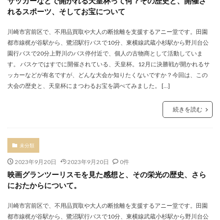
サッカーなどで開かれる天皇杯って何？その歴史と、開催さ
れるスポーツ、そしてお宝について
川崎市宮前区で、不用品買取や大人の断捨離を支援するアニー堂です。田園
都市線梶が谷駅から、鷺沼駅行バスで10分、東横線武蔵小杉駅から野川台公
園行バスで20分上野川のバス停付近で、個人の古物商として活動していま
す。 バスケではすでに開催されている、天皇杯。12月に決勝戦が開かれるサ
ッカーなどが有名ですが、どんな大会か知りたくないですか？今回は、この
大会の歴史と、天皇杯にまつわるお宝を調べてみました。 […]
続きを読む
未分類
2023年9月20日
2023年9月20日
0件
映画グランツーリスモを見た感想と、その栄光の歴史、さら
におたからについて。
川崎市宮前区で、不用品買取や大人の断捨離を支援するアニー堂です。田園
都市線梶が谷駅から、鷺沼駅行バスで10分、東横線武蔵小杉駅から野川台公