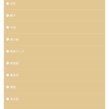
左官
帽子
弓道
掛け軸
映画グッズ
映画館
書道具
書類
未分類