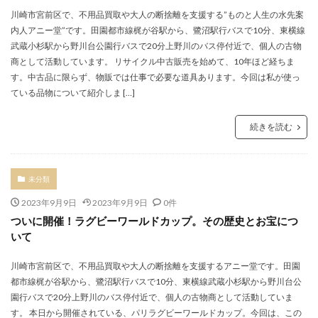
川崎市宮前区で、不用品買取や大人の断捨離を支援する”ものと人生の水先案
内人アニー堂”です。田園都市線梶が谷駅から、鷺沼駅行バスで10分、東横線
武蔵小杉駅から野川台公園行バスで20分上野川のバス停付近で、個人の古物
商として活動しています。 リサイクル中古販売を始めて、10年ほど経ちま
す。中古品に限らず、物販では仕事で必要な道具あります。今回は私が使っ
ている品物について紹介しま […]
続きを読む
未分類
2023年9月9日
2023年9月9日
0件
ついに開催！ラグビーワールドカップ。その歴史とお宝につ
いて
川崎市宮前区で、不用品買取や大人の断捨離を支援するアニー堂です。田園
都市線梶が谷駅から、鷺沼駅行バスで10分、東横線武蔵小杉駅から野川台公
園行バスで20分上野川のバス停付近で、個人の古物商として活動していま
す。 本日から開催されている、パリラグビーワールドカップ。今回は、この