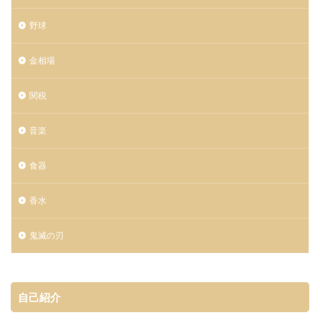
野球
金相場
関税
音楽
食器
香水
鬼滅の刃
自己紹介