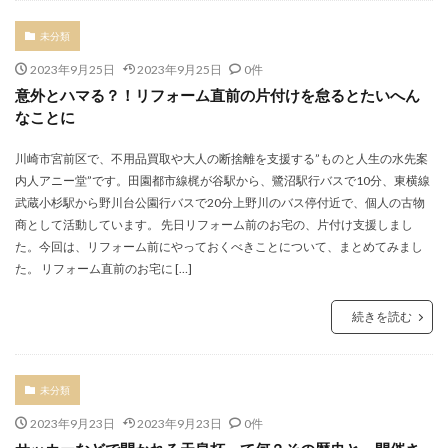
未分類
2023年9月25日
2023年9月25日
0件
意外とハマる？！リフォーム直前の片付けを怠るとたいへん
なことに
川崎市宮前区で、不用品買取や大人の断捨離を支援する”ものと人生の水先案
内人アニー堂”です。田園都市線梶が谷駅から、鷺沼駅行バスで10分、東横線
武蔵小杉駅から野川台公園行バスで20分上野川のバス停付近で、個人の古物
商として活動しています。 先日リフォーム前のお宅の、片付け支援しまし
た。今回は、リフォーム前にやっておくべきことについて、まとめてみまし
た。 リフォーム直前のお宅に […]
続きを読む
未分類
2023年9月23日
2023年9月23日
0件