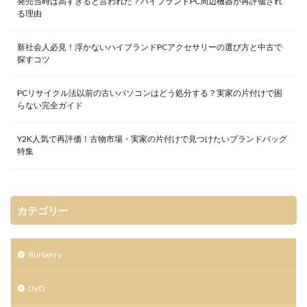
発売当時は高すぎると言われた？ハイブランドPC周辺機器が再評価され
る理由
新社会人必見！浮かないハイブランドPCアクセサリーの選び方と中古で
探すコツ
PCリサイクル法以前の古いパソコンはどう処分する？実家の片付けで困
らない完全ガイド
Y2K人気で再評価！古物市場・実家の片付けで見つけたいブランドバッグ
特集
カテゴリー
Burberry
DVD