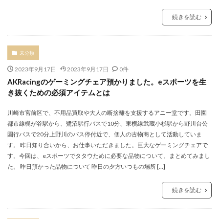
続きを読む
未分類
2023年9月17日
2023年9月17日
0件
AKRacingのゲーミングチェア預かりました。eスポーツを生
き抜くための必須アイテムとは
川崎市宮前区で、不用品買取や大人の断捨離を支援するアニー堂です。田園
都市線梶が谷駅から、鷺沼駅行バスで10分、東横線武蔵小杉駅から野川台公
園行バスで20分上野川のバス停付近で、個人の古物商として活動していま
す。 昨日知り合いから、お仕事いただきました。巨大なゲーミングチェアで
す。今回は、eスポーツでタタウために必要な品物について、まとめてみまし
た。 昨日預かった品物について 昨日の夕方いつもの場所 […]
続きを読む