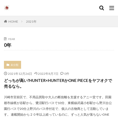
HOME
2021年
YEAR
0年
未分類
2021年12月26日
2022年8月7日
0件
どっちが高い?HUNTER×HUNTERかONE PIECEをヤフオクで
売るなら。
川崎市宮前区で、不用品買取や大人の断捨離を支援するアニー堂です。田園
都市線梶が谷駅から、鷺沼駅行バスで10分、東横線武蔵小杉駅から野川台公
園行バスで20分上野川のバス停付近で、個人の古物商として活動していま
す。 連載開始から２０年以上経っているのに、ずっと人気が落ちないONE