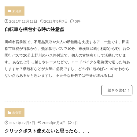
未分類
2021年12月12日
2022年8月7日
0件
自転車を梱包する時の注意点
川崎市宮前区で、不用品買取や大人の断捨離を支援するアニー堂です。田園
都市線梶が谷駅から、鷺沼駅行バスで10分、東横線武蔵小杉駅から野川台公
園行バスで20分上野川のバス停付近で、個人の古物商として活動していま
す。 あなたは引っ越しやレースなどで、ロードバイクを宅急便で送った時あ
りますか？梱包材などが大量に必要ですし、どの様に包めばいいのかわから
ない点もあるかと思いますし、不完全な梱包では中身が壊れる […]
続きを読む
未分類
2021年12月5日
2022年8月4日
1件
クリックポスト使えないと思ったら、、、