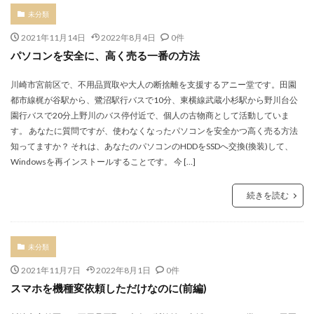
未分類
2021年11月14日
2022年8月4日
0件
パソコンを安全に、高く売る一番の方法
川崎市宮前区で、不用品買取や大人の断捨離を支援するアニー堂です。田園
都市線梶が谷駅から、鷺沼駅行バスで10分、東横線武蔵小杉駅から野川台公
園行バスで20分上野川のバス停付近で、個人の古物商として活動していま
す。 あなたに質問ですが、使わなくなったパソコンを安全かつ高く売る方法
知ってますか？ それは、あなたのパソコンのHDDをSSDへ交換(換装)して、
Windowsを再インストールすることです。 今 […]
続きを読む
未分類
2021年11月7日
2022年8月1日
0件
スマホを機種変依頼しただけなのに(前編)