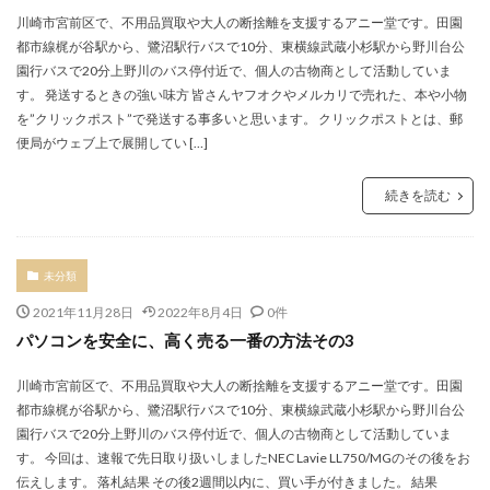
川崎市宮前区で、不用品買取や大人の断捨離を支援するアニー堂です。田園
都市線梶が谷駅から、鷺沼駅行バスで10分、東横線武蔵小杉駅から野川台公
園行バスで20分上野川のバス停付近で、個人の古物商として活動していま
す。 発送するときの強い味方 皆さんヤフオクやメルカリで売れた、本や小物
を”クリックポスト”で発送する事多いと思います。 クリックポストとは、郵
便局がウェブ上で展開してい […]
続きを読む
未分類
2021年11月28日
2022年8月4日
0件
パソコンを安全に、高く売る一番の方法その3
川崎市宮前区で、不用品買取や大人の断捨離を支援するアニー堂です。田園
都市線梶が谷駅から、鷺沼駅行バスで10分、東横線武蔵小杉駅から野川台公
園行バスで20分上野川のバス停付近で、個人の古物商として活動していま
す。 今回は、速報で先日取り扱いしましたNEC Lavie LL750/MGのその後をお
伝えします。 落札結果 その後2週間以内に、買い手が付きました。 結果