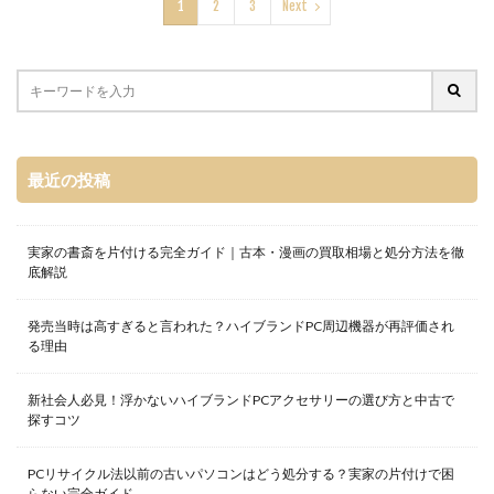
1
2
3
Next
最近の投稿
実家の書斎を片付ける完全ガイド｜古本・漫画の買取相場と処分方法を徹
底解説
発売当時は高すぎると言われた？ハイブランドPC周辺機器が再評価され
る理由
新社会人必見！浮かないハイブランドPCアクセサリーの選び方と中古で
探すコツ
PCリサイクル法以前の古いパソコンはどう処分する？実家の片付けで困
らない完全ガイド