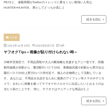
PIECEと、 連載再開がTwitterのトレンドに乗るくらい根強い人気な
HUNTER×HUNTER。 果たしてどっちが高 […]
続きを読む
未分類
2021年12月19日
2022年8月7日
0件
ヤフオクTips～画像が貼り付けられない時～
川崎市宮前区で、不用品買取や大人の断捨離を支援するアニー堂です。田園
都市線梶が谷駅から、鷺沼駅行バスで10分、東横線武蔵小杉駅から野川台公
園行バスで20分上野川のバス停付近で、個人の古物商として活動していま
す。 あなたは、不用品を出品するために最新のアイフォン等スマホやデジカ
メで、きれいに画像を撮ってヤフオクやメルカリに出品したいとおもうのは
当たり前のことです。 特に、ヤフオクはマニアックな商品が […]
続きを読む