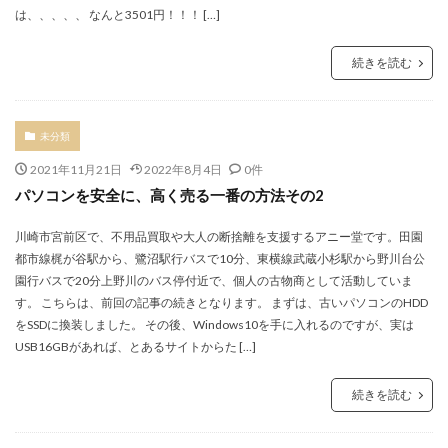
は、、、、、 なんと3501円！！！ […]
続きを読む
未分類
2021年11月21日
2022年8月4日
0件
パソコンを安全に、高く売る一番の方法その2
川崎市宮前区で、不用品買取や大人の断捨離を支援するアニー堂です。田園
都市線梶が谷駅から、鷺沼駅行バスで10分、東横線武蔵小杉駅から野川台公
園行バスで20分上野川のバス停付近で、個人の古物商として活動していま
す。 こちらは、前回の記事の続きとなります。 まずは、古いパソコンのHDD
をSSDに換装しました。 その後、Windows10を手に入れるのですが、実は
USB16GBがあれば、とあるサイトからた […]
続きを読む