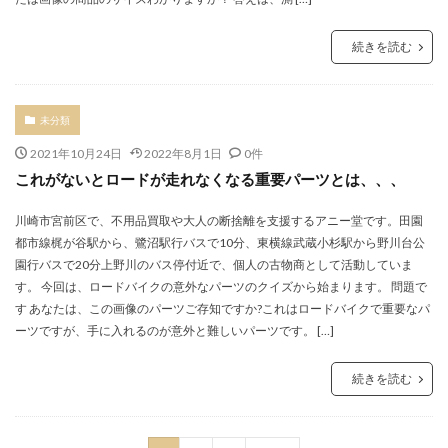
続きを読む
未分類
2021年10月24日
2022年8月1日
0件
これがないとロードが走れなくなる重要パーツとは、、、
川崎市宮前区で、不用品買取や大人の断捨離を支援するアニー堂です。田園
都市線梶が谷駅から、鷺沼駅行バスで10分、東横線武蔵小杉駅から野川台公
園行バスで20分上野川のバス停付近で、個人の古物商として活動していま
す。 今回は、ロードバイクの意外なパーツのクイズから始まります。 問題で
す あなたは、この画像のパーツご存知ですか?これはロードバイクで重要なパ
ーツですが、手に入れるのが意外と難しいパーツです。 […]
続きを読む