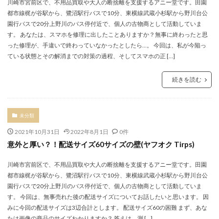
川崎市宮前区で、不用品買取や大人の断捨離を支援するアニー堂です。田園
都市線梶が谷駅から、鷺沼駅行バスで10分、東横線武蔵小杉駅から野川台公
園行バスで20分上野川のバス停付近で、個人の古物商として活動していま
す。 あなたは、スマホを修理に出したことありますか？無事に終わったと思
った修理が、手違いで終わっていなかったとしたら…。 今回は、私が今陥っ
ている状態とその解消までの対策の過程、そしてスマホの正 […]
続きを読む
未分類
2021年10月31日
2022年8月1日
0件
意外と厚い？！配送サイズ60サイズの壁(ヤフオク Tirps)
川崎市宮前区で、不用品買取や大人の断捨離を支援するアニー堂です。田園
都市線梶が谷駅から、鷺沼駅行バスで10分、東横線武蔵小杉駅から野川台公
園行バスで20分上野川のバス停付近で、個人の古物商として活動していま
す。 今回は、無事売れた後の配送サイズについてお話したいと思います。 因
みに今回の配送サイズは3辺合計とします。 配送サイズ60の困難 まず、あな
たは画像の商品のサイズわかりますか？ 答えは、測 […]