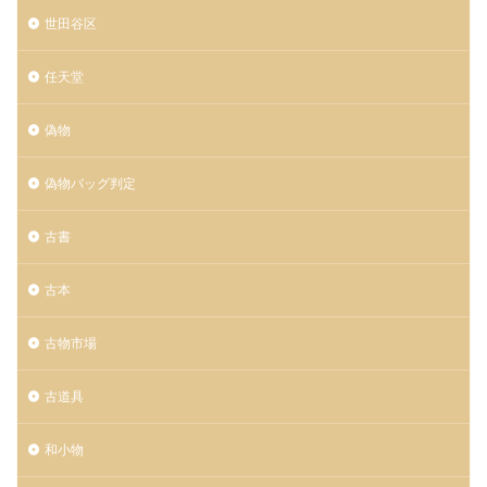
世田谷区
任天堂
偽物
偽物バッグ判定
古書
古本
古物市場
古道具
和小物