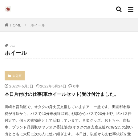
HOME
ホイール
TAG
ホイール
未分類
2022年6月5日
2022年8月24日
0件
本日片付けの仕事(車ホイールセット)受け付けました。
川崎市宮前区で、オタクの身支度支援していますアニー堂です。田園都市線
梶が谷駅から、バスで10分東横線武蔵小杉駅からバスで20分上野川のバス停
付近で、個人の古物商として活動しています。音楽グッズ、おもちゃ、自転
車、ブランド品買取やヤフオク委託販売(オタクの身支度支援)であなたの想い
出とともに大切に次の人に使い継ぎます。 本日は、以前からお仕事依頼を受