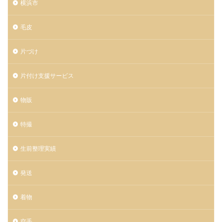
横浜市
毛皮
片づけ
片付け支援サービス
物販
特撮
生前整理実績
発送
着物
空手