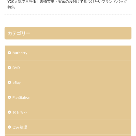
Y2K人気で再評価！古物市場・実家の片付けで見つけたいブランドバッグ
特集
カテゴリー
Burberry
DVD
eBay
PlayStation
おもちゃ
ごみ処理