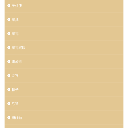
子供服
家具
家電
家電買取
川崎市
左官
帽子
弓道
掛け軸