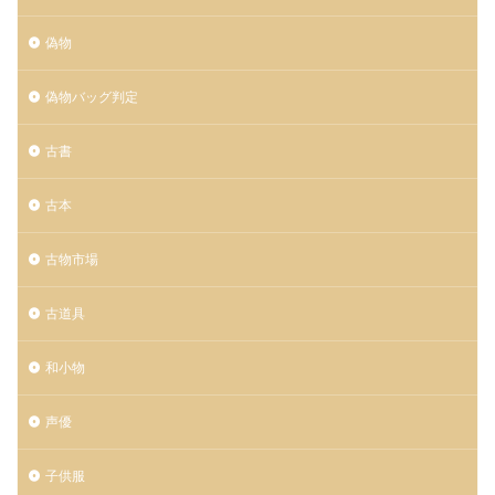
偽物
偽物バッグ判定
古書
古本
古物市場
古道具
和小物
声優
子供服