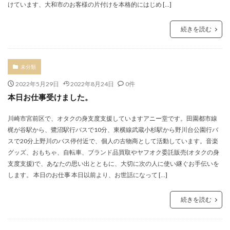
けています、大和市のお客様の片付けを本格的にはじめ […]
続きを読む
未分類
2022年5月29日
2022年8月24日
0件
本日お仕事受けました。
川崎市宮前区で、オタクの身支度支援していますアニー堂です。田園都市線
梶が谷駅から、鷺沼駅行バスで10分、東横線武蔵小杉駅から野川台公園行バ
スで20分上野川のバス停付近で、個人の古物商として活動しています。音楽
グッズ、おもちゃ、自転車、ブランド品買取やヤフオク委託販売(オタクの身
支度支援)で、あなたの思い出とともに、大切に次の人に使い継ぐお手伝いを
します。 本日のお仕事 本日以前より、お世話になって […]
続きを読む