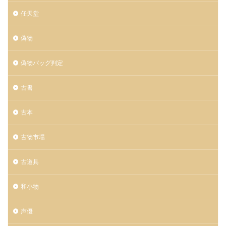
任天堂
偽物
偽物バッグ判定
古書
古本
古物市場
古道具
和小物
声優