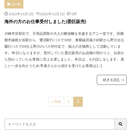
未分類
2022年11月1日
2022年11月1日
0件
海外の方のお仕事受付しました(委託販売)
川崎市宮前区で、不用品買取や大人の断捨離を支援するアニー堂です。田園
都市線梶が谷駅から、鷺沼駅行バスで10分、東横線武蔵小杉駅から野川台公
園行バスで20分上野川のバス停付近で、個人の古物商として活動していま
す。 昨日になりますが、受付していた委託販売のお品物の預かりと、以前か
ら預かっていたお客様に売上を渡しました。本日は、その話しをします。 新
しい一歩を向かうため 常連さんから紹介を受けたお客様は […]
続きを読む
Prev
1
2