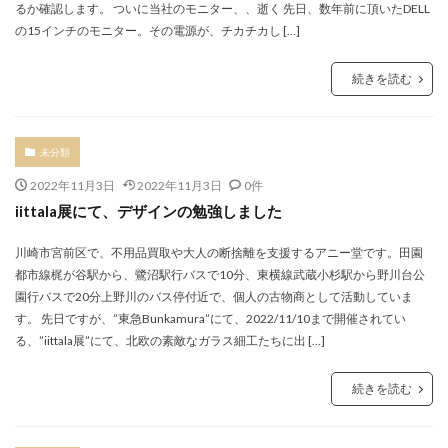
るか確認します。 ついに当社のモニター、、逝く 先日、数年前に頂いたDELL
の15インチのモニター。その電源が、チカチカし […]
続きを読む
未分類
2022年11月3日
2022年11月3日
0件
iittala展にて、デザインの勉強しました
川崎市宮前区で、不用品買取や大人の断捨離を支援するアニー堂です。田園
都市線梶が谷駅から、鷺沼駅行バスで10分、東横線武蔵小杉駅から野川台公
園行バスで20分上野川のバス停付近で、個人の古物商として活動していま
す。 先日ですが、”東急Bunkamura”にて、2022/11/10まで開催されてい
る、”iittala展”にて、北欧の素敵なガラス細工たちに出 […]
続きを読む