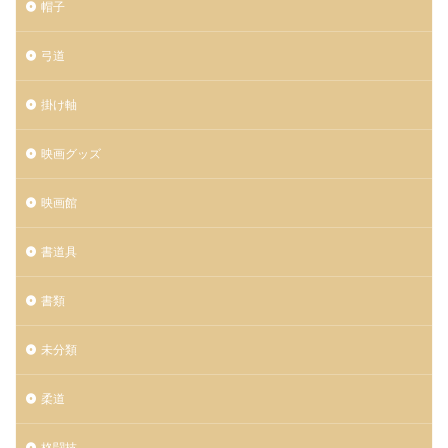
帽子
弓道
掛け軸
映画グッズ
映画館
書道具
書類
未分類
柔道
格闘技