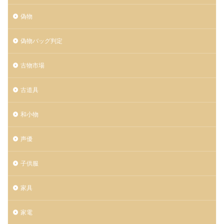
偽物
偽物バッグ判定
古物市場
古道具
和小物
声優
子供服
家具
家電