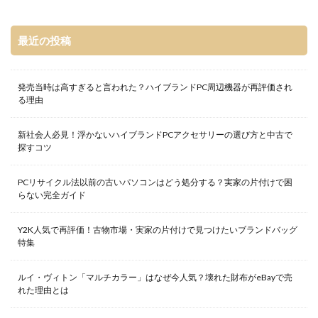
最近の投稿
発売当時は高すぎると言われた？ハイブランドPC周辺機器が再評価され
る理由
新社会人必見！浮かないハイブランドPCアクセサリーの選び方と中古で
探すコツ
PCリサイクル法以前の古いパソコンはどう処分する？実家の片付けで困
らない完全ガイド
Y2K人気で再評価！古物市場・実家の片付けで見つけたいブランドバッグ
特集
ルイ・ヴィトン「マルチカラー」はなぜ今人気？壊れた財布がeBayで売
れた理由とは