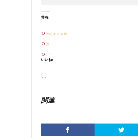
共有:
Facebook
X
いいね:
読
み
込
み
関連
中…