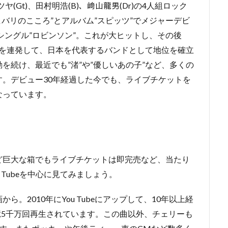
ヤ(Gt)、田村明浩(B)、﨑山龍男(Dr)の4人組ロック
”ヒバリのこころ”とアルバム”スピッツ”でメジャーデビ
シングル”ロビンソン”。これが大ヒットし、その後
ットを連発して、日本を代表するバンドとして地位を確立
を続け、最近でも”渚”や”優しいあの子”など、多くの
。デビュー30年経過した今でも、ライブチケットを
なっています。
ど巨大な箱でもライブチケットは即完売など、当たり
 Tubeを中心に見てみましょう。
。2010年にYou Tubeにアップして、10年以上経
1億5千万回再生されています。この曲以外、チェリーも