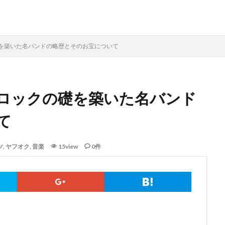
を築いた名バンドの略歴とそのお宝について
ロックの礎を築いた名バンド
て
ツ
,
ヤフオク
,
音楽
15view
0件