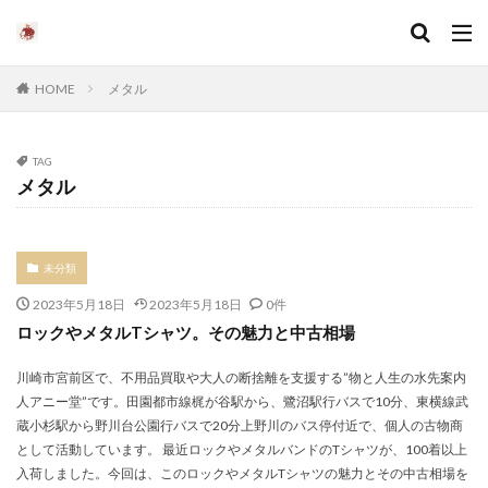
HOME
メタル
TAG
メタル
未分類
2023年5月18日
2023年5月18日
0件
ロックやメタルTシャツ。その魅力と中古相場
川崎市宮前区で、不用品買取や大人の断捨離を支援する”物と人生の水先案内
人アニー堂”です。田園都市線梶が谷駅から、鷺沼駅行バスで10分、東横線武
蔵小杉駅から野川台公園行バスで20分上野川のバス停付近で、個人の古物商
として活動しています。 最近ロックやメタルバンドのTシャツが、100着以上
入荷しました。今回は、このロックやメタルTシャツの魅力とその中古相場を