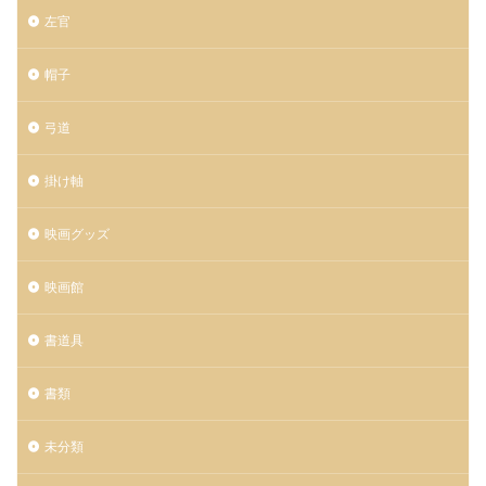
左官
帽子
弓道
掛け軸
映画グッズ
映画館
書道具
書類
未分類