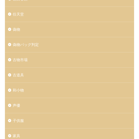
任天堂
偽物
偽物バッグ判定
古物市場
古道具
和小物
声優
子供服
家具