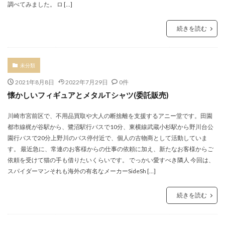
調べてみました。 ロ […]
続きを読む
未分類
2021年8月8日
2022年7月29日
0件
懐かしいフィギュアとメタルTシャツ(委託販売)
川崎市宮前区で、不用品買取や大人の断捨離を支援するアニー堂です。田園
都市線梶が谷駅から、鷺沼駅行バスで10分、東横線武蔵小杉駅から野川台公
園行バスで20分上野川のバス停付近で、個人の古物商として活動していま
す。 最近急に、常連のお客様からの仕事の依頼に加え、新たなお客様からご
依頼を受けて猫の手も借りたいくらいです。 でっかい愛すべき隣人 今回は、
スパイダーマンそれも海外の有名なメーカーSideSh […]
続きを読む