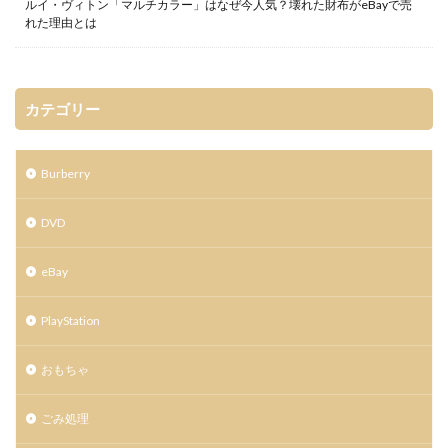
ルイ・ヴィトン「マルチカラー」はなぜ今人気？壊れた財布がeBayで売
れた理由とは
カテゴリー
Burberry
DVD
eBay
PlayStation
おもちゃ
ごみ処理