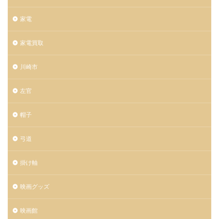
家電
家電買取
川崎市
左官
帽子
弓道
掛け軸
映画グッズ
映画館