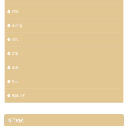
野球
金相場
関税
音楽
食器
香水
鬼滅の刃
自己紹介