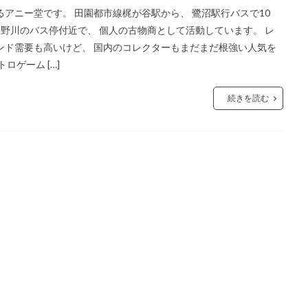
アニー堂です。 田園都市線梶が谷駅から、 鷺沼駅行バスで10
 上野川のバス停付近で、 個人の古物商として活動しています。 レ
ンド需要も高いけど、 国内のコレクターもまだまだ根強い人気を
ロゲーム […]
続きを読む